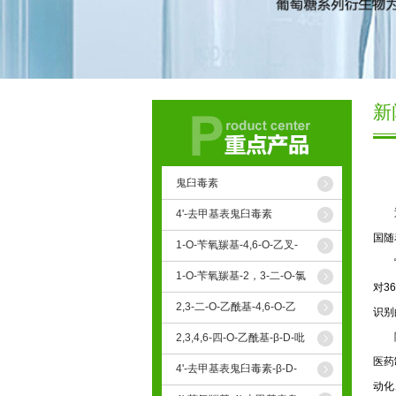
新
鬼臼毒素
近年
4'-去甲基表鬼臼毒素
国随
1-O-苄氧羰基-4,6-O-乙叉-
β-D-吡喃葡萄糖
“在
1-O-苄氧羰基-2，3-二-O-氯
对3
乙酰基-4,6-O-乙叉-β-D- 吡
喃葡萄糖
2,3-二-O-乙酰基-4,6-O-乙
识别
叉-β-D-吡喃葡萄糖
随着
2,3,4,6-四-O-乙酰基-β-D-吡
喃葡萄糖
医药
4'-去甲基表鬼臼毒素-β-D-
葡萄糖苷
动化