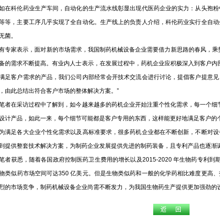
科伦药业生产车间，自动化的生产流水线彰显出现代医药企业的实力：从头孢粉
等等，主要工序几乎实现了全自动化。生产线上的负责人介绍，科伦药业实行全自动
无菌。
家表示，面对新的市场需求，我国制药机械设备企业需要借力新思路的春风，乘势
备的需求不断提高。有业内人士表示，在发展过程中，药机企业应积极深入到客户内
满足客户需求的产品，我们公司内部经常会开技术交流会进行讨论，提倡客户提意见
，由此总结出符合客户市场的整体解决方案。”
在采访过程中了解到，如今越来越多的药机企业开始注重个性化需求，每一个细节
设计产品，如此一来，每个细节可能都是客户专用的东西，这样能更好地满足客户的
足各大企业个性化需求以及高标准要求，很多药机企业都在不断创新，不断对设
到提供整套技术解决方案，为制药企业发展提供先进的制药装备，且专利产品也逐渐
获悉，随着各国政府控制医药卫生费用的增长以及2015-2020 年生物药专利到期
物类似药市场空间可达350 亿美元。但是生物类似药和一般的化学药相比难度更高
烈的市场竞争，制药机械设备企业尚需不断发力，为我国生物药生产提供更加强劲的