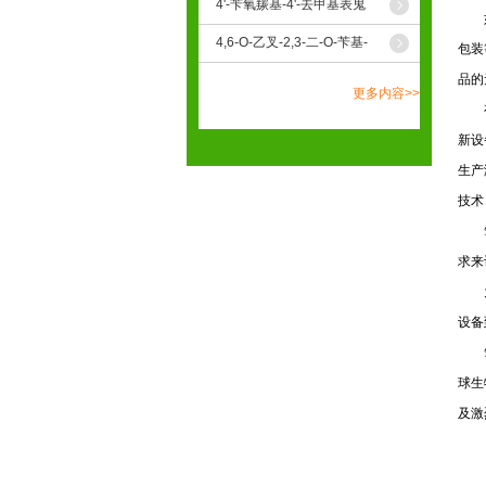
4'-苄氧羰基-4'-去甲基表鬼
如在
臼毒素
4,6-O-乙叉-2,3-二-O-苄基-
包装
D-吡喃葡萄糖
品的
更多内容>>
有专
新设
生产
技术
笔者
求来
为满
设备
笔者
球生
及激