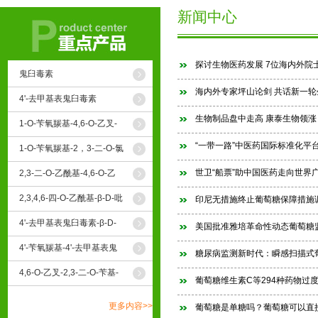
新闻中心
探讨生物医药发展 7位海内外院
鬼臼毒素
海内外专家坪山论剑 共话新一
4'-去甲基表鬼臼毒素
生物制品盘中走高 康泰生物领涨
1-O-苄氧羰基-4,6-O-乙叉-
β-D-吡喃葡萄糖
“一带一路”中医药国际标准化平
1-O-苄氧羰基-2，3-二-O-氯
乙酰基-4,6-O-乙叉-β-D- 吡
喃葡萄糖
世卫“船票”助中国医药走向世界广
2,3-二-O-乙酰基-4,6-O-乙
叉-β-D-吡喃葡萄糖
2,3,4,6-四-O-乙酰基-β-D-吡
印尼无措施终止葡萄糖保障措施
喃葡萄糖
4'-去甲基表鬼臼毒素-β-D-
美国批准雅培革命性动态葡萄糖
葡萄糖苷
4'-苄氧羰基-4'-去甲基表鬼
糖尿病监测新时代：瞬感扫描式
臼毒素
4,6-O-乙叉-2,3-二-O-苄基-
葡萄糖维生素C等294种药物过度
D-吡喃葡萄糖
更多内容>>
葡萄糖是单糖吗？葡萄糖可以直